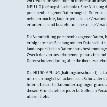
Wir freuen uns sehr über Ihr Interesse an un
MPU UG (haftungsbeschränkt). Eine Nutzung d
personenbezogener Daten möglich. Sofern ein
nehmen möchte, könnte jedoch eine Verarbeit
erforderlich und besteht für eine solche Verar
Die Verarbeitung personenbezogener Daten, be
erfolgt stets im Einklang mit der Datenschu
landesspezifischen Datenschutzbestimmungen.
Zweck der von uns erhobenen, genutzten und 
Datenschutzerklärung über die ihnen zustehe
Die NITRO MPU UG (haftungsbeschränkt) hat al
um einen möglichst lückenlosen Schutz der ü
Internetbasierte Datenübertragungen grundsät
diesem Grund steht es jeder betroffenen Perso
übermitteln.