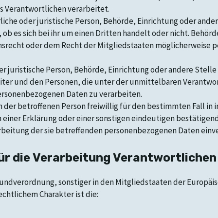
 Verantwortlichen verarbeitet.
iche oder juristische Person, Behörde, Einrichtung oder and
ob es sich bei ihr um einen Dritten handelt oder nicht. Behö
srecht oder dem Recht der Mitgliedstaaten möglicherweise p
der juristische Person, Behörde, Einrichtung oder andere Stel
iter und den Personen, die unter der unmittelbaren Verantwo
personenbezogenen Daten zu verarbeiten.
n der betroffenen Person freiwillig für den bestimmten Fall in
iner Erklärung oder einer sonstigen eindeutigen bestätigend
rarbeitung der sie betreffenden personenbezogenen Daten einve
ür die Verarbeitung Verantwortlichen
rundverordnung, sonstiger in den Mitgliedstaaten der Europä
htlichem Charakter ist die: