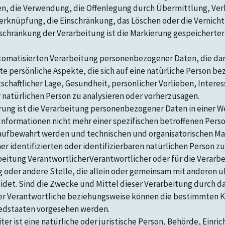
en, die Verwendung, die Offenlegung durch Übermittlung, Ver
Verknüpfung, die Einschränkung, das Löschen oder die Vernich
chränkung der Verarbeitung ist die Markierung gespeicherter
 automatisierten Verarbeitung personenbezogener Daten, die d
persönliche Aspekte, die sich auf eine natürliche Person be
schaftlicher Lage, Gesundheit, persönlicher Vorlieben, Interes
 natürlichen Person zu analysieren oder vorherzusagen.
g ist die Verarbeitung personenbezogener Daten in einer W
Informationen nicht mehr einer spezifischen betroffenen Per
aufbewahrt werden und technischen und organisatorischen Ma
r identifizierten oder identifizierbaren natürlichen Person 
beitung VerantwortlicherVerantwortlicher oder für die Verarbei
ng oder andere Stelle, die allein oder gemeinsam mit anderen 
et. Sind die Zwecke und Mittel dieser Verarbeitung durch da
er Verantwortliche beziehungsweise können die bestimmten K
iedstaaten vorgesehen werden.
er ist eine natürliche oder juristische Person, Behörde, Einri