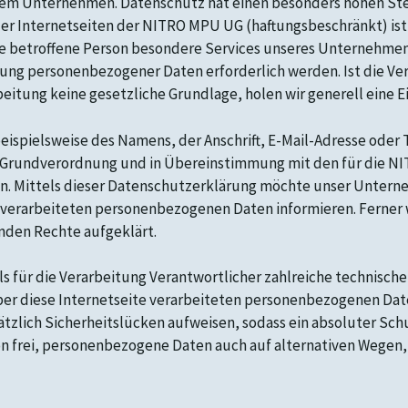
serem Unternehmen. Datenschutz hat einen besonders hohen Ste
er Internetseiten der NITRO MPU UG (haftungsbeschränkt) ist
e betroffene Person besondere Services unseres Unternehmens
ung personenbezogener Daten erforderlich werden. Ist die V
beitung keine gesetzliche Grundlage, holen wir generell eine E
ispielsweise des Namens, der Anschrift, E-Mail-Adresse oder
tz-Grundverordnung und in Übereinstimmung mit den für die 
 Mittels dieser Datenschutzerklärung möchte unser Unterneh
verarbeiteten personenbezogenen Daten informieren. Ferner 
nden Rechte aufgeklärt.
s für die Verarbeitung Verantwortlicher zahlreiche technisc
ber diese Internetseite verarbeiteten personenbezogenen Dat
zlich Sicherheitslücken aufweisen, sodass ein absoluter Schu
n frei, personenbezogene Daten auch auf alternativen Wegen, 