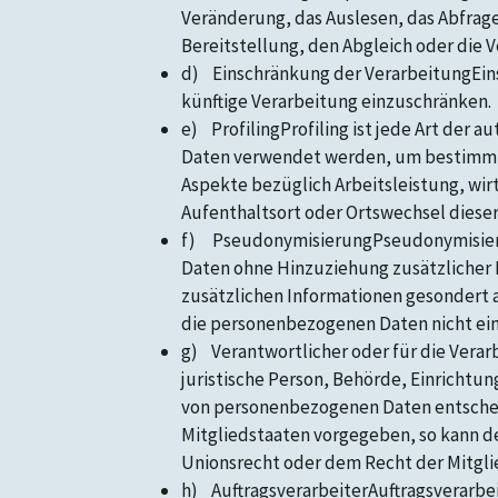
Veränderung, das Auslesen, das Abfrag
Bereitstellung, den Abgleich oder die 
d) Einschränkung der VerarbeitungEins
künftige Verarbeitung einzuschränken.
e) ProfilingProfiling ist jede Art der
Daten verwendet werden, um bestimmte 
Aspekte bezüglich Arbeitsleistung, wirt
Aufenthaltsort oder Ortswechsel dieser
f) PseudonymisierungPseudonymisierun
Daten ohne Hinzuziehung zusätzlicher 
zusätzlichen Informationen gesondert 
die personenbezogenen Daten nicht eine
g) Verantwortlicher oder für die Verar
juristische Person, Behörde, Einrichtu
von personenbezogenen Daten entscheid
Mitgliedstaaten vorgegeben, so kann d
Unionsrecht oder dem Recht der Mitgl
h) AuftragsverarbeiterAuftragsverarbeit