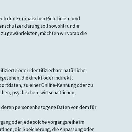
rch den Europäischen Richtlinien- und
schutzerklärung soll sowohl für die
s zu gewährleisten, möchten wir vorab die
izierte oder identifizierbare natürliche
ngesehen, die direkt oder indirekt,
ortdaten, zu einer Online-Kennung oder zu
hen, psychischen, wirtschaftlichen,
son, deren personenbezogene Daten von dem für
rgang oder jede solche Vorgangsreihe im
rdnen, die Speicherung, die Anpassung oder