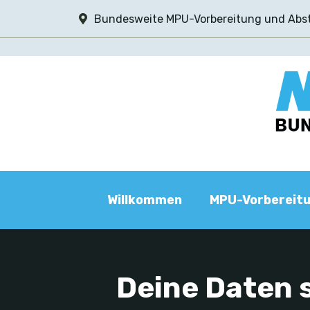
Zum
Bundesweite MPU-Vorbereitung und Abs
Inhalt
springen
Willkommen
MPU-Vorbereit
Deine Daten 