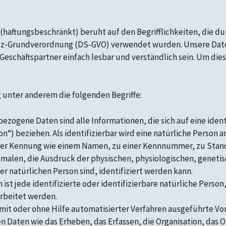
aftungsbeschränkt) beruht auf den Begrifflichkeiten, die du
z-Grundverordnung (DS-GVO) verwendet wurden. Unsere Daten
Geschäftspartner einfach lesbar und verständlich sein. Um die
 unter anderem die folgenden Begriffe:
ene Daten sind alle Informationen, die sich auf eine identif
“) beziehen. Als identifizierbar wird eine natürliche Person a
ner Kennung wie einem Namen, zu einer Kennnummer, zu Stand
len, die Ausdruck der physischen, physiologischen, genetisc
er natürlichen Person sind, identifiziert werden kann.
ist jede identifizierte oder identifizierbare natürliche Per
arbeitet werden.
mit oder ohne Hilfe automatisierter Verfahren ausgeführte Vo
ten wie das Erheben, das Erfassen, die Organisation, das O