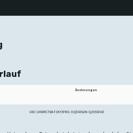
g
rlauf
Änderungen
UID: UXWRC768-F1KY3FM1-OQE4362N-Q2X5SFA0