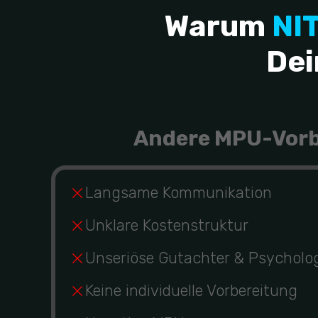
Warum
NI
Dei
Andere MPU-Vorb
Langsame Kommunikation
Unklare Kostenstruktur
Unseriöse Gutachter & Psycholo
Keine individuelle Vorbereitung