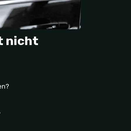
t
nicht
en?
?