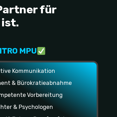
Partner für
ist.
ITRO MPU
ktive Kommunikation
ent & Bürokratieabnahme
mpetente Vorbereitung
hter & Psychologen