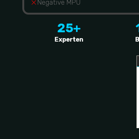
Negative MPU
25+
Experten
B