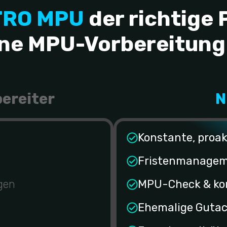
TRO MPU
der richtige 
ne MPU-Vorbereitung 
ereiter
N
Konstante, proa
Fristenmanagem
gen
MPU-Check & ko
Ehemalige Gutac