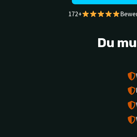
172+
Bewe
Du mu